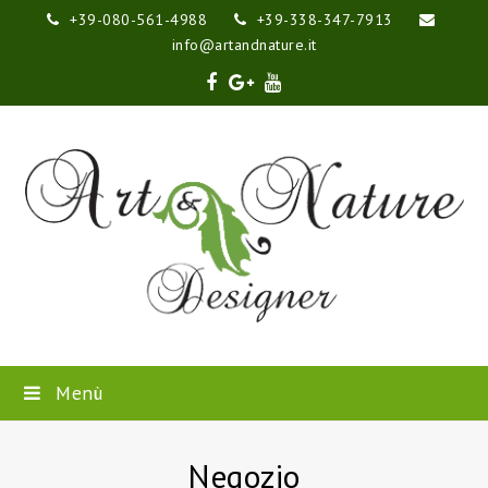
+39-080-561-4988
+39-338-347-7913
info@artandnature.it
Facebook
Google
Youtube
Plus
Menù
Negozio