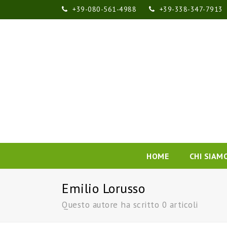
+39-080-561-4988
+39-338-347-7913
HOME
CHI SIAM
Emilio Lorusso
Questo autore ha scritto 0 articoli