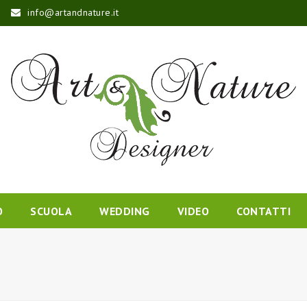
info@artandnature.it
O
SCUOLA
WEDDING
VIDEO
CONTATTI